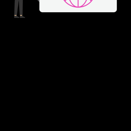
Алдаатай холбоос байна
Та дараа дахин оролдоно уу.